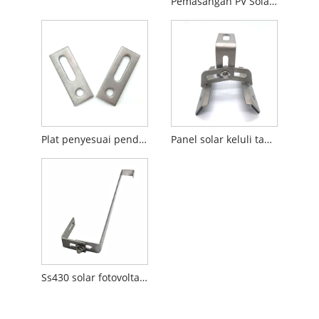
Pemasangan PV Solar Cangkuk bumbung boleh laras
Plat penyesuai pendakap solar keluli tahan karat
Panel solar keluli tahan karat pemasangan pengapit laras
Ss430 solar fotovoltaic bumbung jenis s