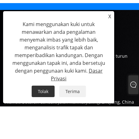
X
Kami menggunakan kuki untuk
menawarkan anda pengalaman
menyemak imbas yang lebih baik,
menganalisis trafik tapak dan
memperibadikan kandungan. Dengan
Rumah
Tentang kita
Produk
Berita
Muat turun
menggunakan tapak ini, anda bersetuju
Hantar Pertanyaan
Hubungi Kami
dengan penggunaan kuki kami.
Dasar
Privasi
Tel:
+86-573-83601567
Tolak
Terima
E-mel:
info@aoketrade.com
Alamat:
Dataran Canaan, Jalan Nanhu, Jiaxing, Zhejiang, China
Hak Cipta © 2022 JIAXING AOKE TRADING CO.,LTD - Nat, Skru,
Bolt - Hak Cipta Terpelihara