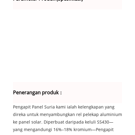
Rawa
Perm
Pemb
Penerangan produk：
Pengapit Panel Suria kami ialah kelengkapan yang
direka untuk menyambungkan rel pelekap aluminium
ke panel solar. Diperbuat daripada keluli SS430—
yang mengandungi 16%–18% kromium—Pengapit