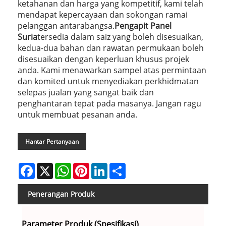
ketahanan dan harga yang kompetitif, kami telah
mendapat kepercayaan dan sokongan ramai
pelanggan antarabangsa.
Pengapit Panel
Suria
tersedia dalam saiz yang boleh disesuaikan,
kedua-dua bahan dan rawatan permukaan boleh
disesuaikan dengan keperluan khusus projek
anda. Kami menawarkan sampel atas permintaan
dan komited untuk menyediakan perkhidmatan
selepas jualan yang sangat baik dan
penghantaran tepat pada masanya. Jangan ragu
untuk membuat pesanan anda.
Hantar Pertanyaan
Facebook
X
WhatsApp
Pinterest
LinkedIn
Share
Penerangan Produk
Saiz
Parameter Produk (Spesifikasi)