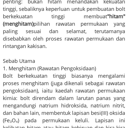
penting: bukan hitam menandakan kekuatan
tinggi, sebaliknya keperluan untuk pembuatan bolt
berkekuatan tinggi membuat
"hitam"
(menghitam)
pilihan rawatan permukaan yang
paling sesuai dan selamat, terutamanya
disebabkan oleh proses rawatan permukaan dan
rintangan kakisan.
Sebab Utama
1. Menghitam (Rawatan Pengoksidaan)
Bolt berkekuatan tinggi biasanya mengalami
proses menghitam (juga dikenali sebagai rawatan
pengoksidaan), iaitu kaedah rawatan permukaan
kimia: bolt direndam dalam larutan panas yang
mengandungi natrium hidroksida, natrium nitrit,
dan bahan lain, membentuk lapisan besi(III) oksida
(Fe₃O₄) pada permukaan keluli. Lapisan ini
kelihatan hitam atau hitam kebiruan dan kira-kira