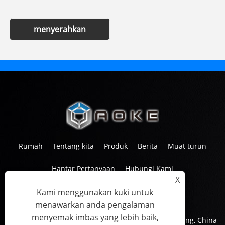
menyerahkan
Rumah
Tentang kita
Produk
Berita
Muat turun
Hantar Pertanyaan
Hubungi Kami
X
Kami menggunakan kuki untuk
Tel:
+86-573-83601567
menawarkan anda pengalaman
E-mel:
info@aoketrade.com
menyemak imbas yang lebih baik,
Alamat:
Dataran Canaan, Jalan Nanhu, Jiaxing, Zhejiang, China