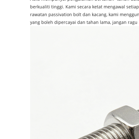
berkualiti tinggi. Kami secara ketat mengawal set
rawatan passivation bolt dan kacang, kami menggun
yang boleh dipercayai dan tahan lama, jangan ragu