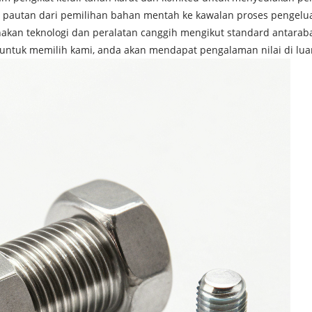
iap pautan dari pemilihan bahan mentah ke kawalan proses pengel
akan teknologi dan peralatan canggih mengikut standard antaraban
 untuk memilih kami, anda akan mendapat pengalaman nilai di lua