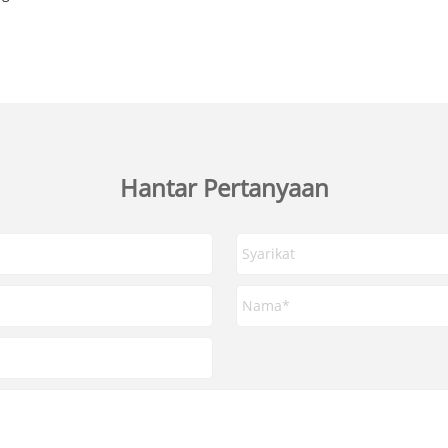
Hantar Pertanyaan