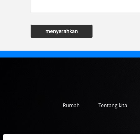
menyerahkan
Rumah
Tentang kita