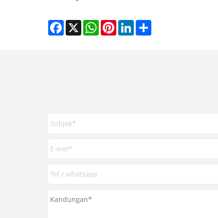
Facebook
X
WhatsApp
Pinterest
LinkedIn
Share