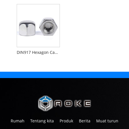
DIN917 Hexagon Cap kacang, jenis rendah
Rumah
Tentang kita
Produk
Berita
Muat turun