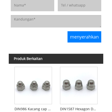
Produk Berkaitan
DIN986 Kacang cap kubah kubah diri
DIN1587 Hexagon Domed Cap kacang, jenis tinggi