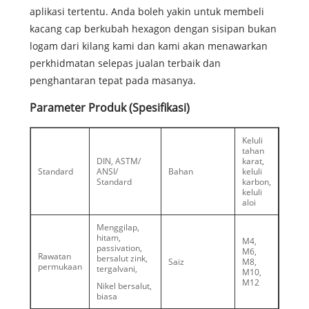
aplikasi tertentu. Anda boleh yakin untuk membeli
kacang cap berkubah hexagon dengan sisipan bukan
logam dari kilang kami dan kami akan menawarkan
perkhidmatan selepas jualan terbaik dan
penghantaran tepat pada masanya.
Parameter Produk (Spesifikasi)
Keluli
tahan
DIN, ASTM/
karat,
Standard
ANSI/
Bahan
keluli
Standard
karbon,
keluli
aloi
Menggilap,
hitam,
M4,
passivation,
M6,
Rawatan
bersalut zink,
Saiz
M8,
permukaan
tergalvani,
M10,
M12
Nikel bersalut,
biasa