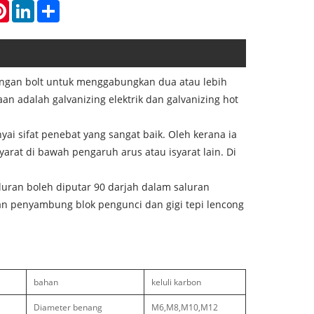
atsApp
Pinterest
LinkedIn
Share
engan bolt untuk menggabungkan dua atau lebih
an adalah galvanizing elektrik dan galvanizing hot
ai sifat penebat yang sangat baik. Oleh kerana ia
arat di bawah pengaruh arus atau isyarat lain. Di
luran boleh diputar 90 darjah dalam saluran
n penyambung blok pengunci dan gigi tepi lencong
bahan
keluli karbon
Diameter benang
M6,M8,M10,M12