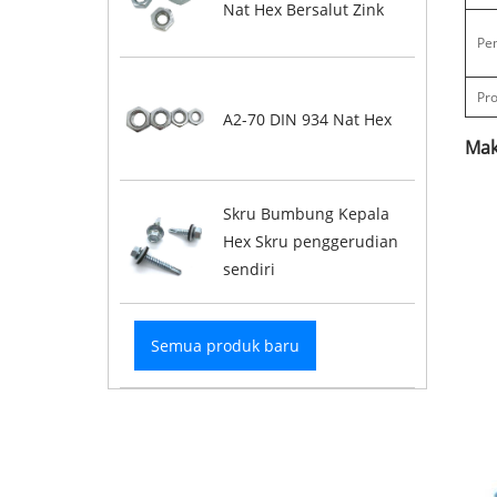
Nat Hex Bersalut Zink
Pe
Pro
A2-70 DIN 934 Nat Hex
Mak
Skru Bumbung Kepala
Hex Skru penggerudian
sendiri
Semua produk baru