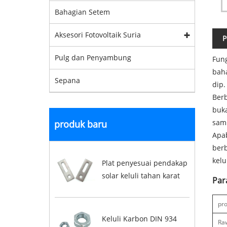
Bahagian Setem
Aksesori Fotovoltaik Suria
P
Pulg dan Penyambung
Fung
baha
Sepana
dip.
Berb
buka
samp
produk baru
Apab
ber
kelu
Plat penyesuai pendakap
solar keluli tahan karat
Par
pro
Keluli Karbon DIN 934
Ra