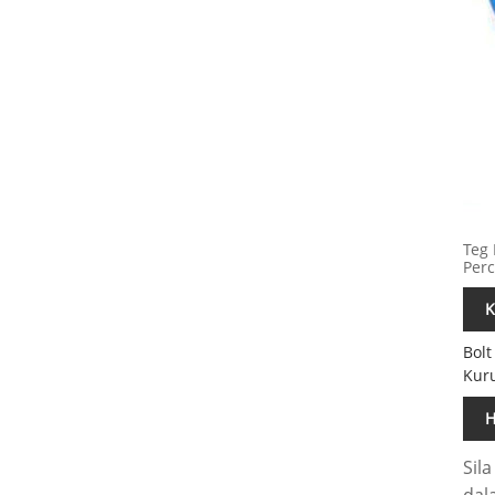
Teg 
Per
K
Bolt
Kur
H
Sil