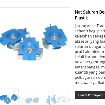
Nat Saluran Be
Plastik
Jiaxing Aoke Trad
sehenti bagi pl
kelebihan sebaga
aksesori yang bi
saluran dengan s
profil aluminium 
keluli karbon den
Aoke bergantung 
antarabangsa, m
kuantiti yang b
pelbagai saiz dan
melawat syarika
Hantar Pertanyaan