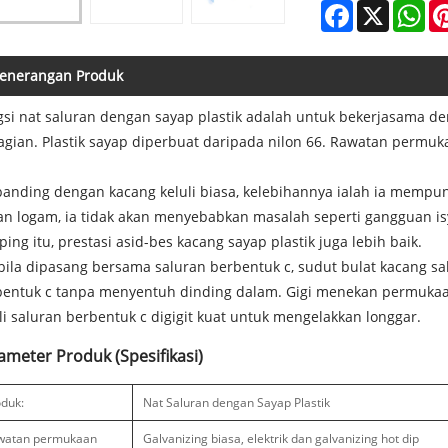
Facebook
X
Wh
enerangan Produk
si nat saluran dengan sayap plastik adalah untuk bekerjasama d
gian. Plastik sayap diperbuat daripada nilon 66. Rawatan permuka
anding dengan kacang keluli biasa, kelebihannya ialah ia mempuny
n logam, ia tidak akan menyebabkan masalah seperti gangguan isy
ing itu, prestasi asid-bes kacang sayap plastik juga lebih baik.
ila dipasang bersama saluran berbentuk c, sudut bulat kacang sa
bentuk c tanpa menyentuh dinding dalam. Gigi menekan permukaa
li saluran berbentuk c digigit kuat untuk mengelakkan longgar.
ameter Produk (Spesifikasi)
duk:
Nat Saluran dengan Sayap Plastik
watan permukaan
Galvanizing biasa, elektrik dan galvanizing hot dip